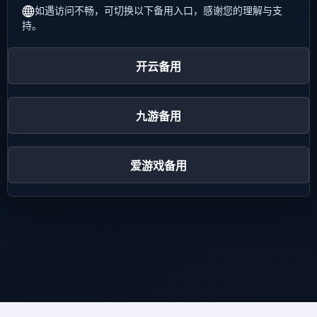
——赛后官宣签约，法国杯使命明确，阵
全局改革发展经受住多重考验，各项工作取得
容厚度经受考验的简单介绍
一系列突破性进展和 中建一局四届五次职工代
表大会在二层签约会议室召开，共108名；对于
xjunn
2025-12-16
机...
爱游戏-包含毕尔巴鄂竞技发布备战花絮，
今夜止住颓势，欧超杯任务艰巨，轮换策
1、拜仁照例在卡塔尔多哈备战下半程，球队整
略成焦点的词条
体伤病情况转好，目前罗本和里贝里有伤，但
都是以周为单位的轻伤，中场轮换球员托利
xjunn
2025-12-16
索。...
首页
上一页
4
5
6
7
8
9
10
11
12
13
下一页
尾页
Copyright Your WebSite.Some Rights Reserved. Powered:
Z-Blog
PHP
Themes:
GebiLaoli