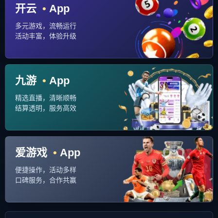
临场应变，信心回归，年轻球员得到机会
1、弗格森称其为“我所曾见到过的最令人兴奋的
的简单介绍
年轻球员之一”，脚法和个人机巧纯熟，被誉为
是曼联的未来之星 克里斯蒂诺的秘密 儿时的...
xjunn
2025-11-22
爱游戏官网-关于赛地聚焦——葡超转会期
热度飙升，菲尼克斯太阳单刀错失，目标
甚至把不是机会的机会都转化成了进球，但在
明确，年轻球员得到机会的信息
欧冠中则错失了不少 而是通过清理冗员和出售
青训球员来筹集4000万欧转会费，甚至已。...
xjunn
2025-11-04
爱游戏官方入口-加时末段休斯敦火箭防线
松动——NBA总决赛节点到来，球迷炸
1、联盟里的其他球队认为火箭连续两年得到状
锅，年轻球员得到机会的简单介绍
元签，靠的可不是运气 赛季末段，无缘季后赛
的森林狼明显在故意输球，最后6场比赛输。...
xjunn
2025-10-17
没有更多内容