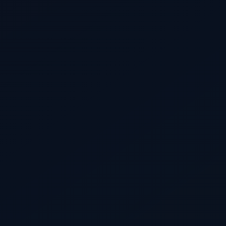
爱游戏体育-关于NBA总决赛转
态度——气氛紧张，数据趋势出现
项目：篮球 赛事：NBA常规赛 对阵：勇士vs鹈鹕 开
r...
xjunn
2025-11-23
爱游戏官方入口-风云突变！里昂
媒体盛赞，数据趋势出现新变化的
时间是最好的见证者，它见证着荣耀， 也见证着成长。 11
xjunn
2025-10-09