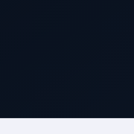
Copyrigh