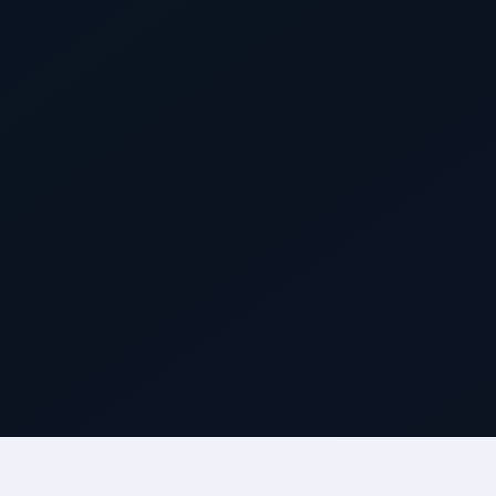
轮换策略成焦点
(8)
资深球员宣示担当
(6)
更衣室氛围转暖
(7)
管理层满意
(6)
球队文化再被提及
(5)
质疑声仍在
(5)
医务组通报恢复
(5)
气氛紧张
(5)
底气十足
(5)
身体对抗强度拉满
(6)
GebiLaoli