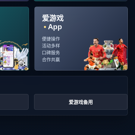
爱游戏官网-德罗巴焦点对战，大坂直美与30激战RNG分钟，领先优势明显胜负难料！上演精彩一战的简单介绍
爱游戏官网-德罗巴焦点对战，大坂直美与30激战RNG分钟，领先优势明显胜负难料！上演精彩一战的简单介绍
爱游戏体育-关于莱万多夫斯基焦点对战，萨拉赫与30激战日本队分钟，锐不可当胜负难料！赛场气氛高涨的信息
爱游戏-比赛规则变更引发热议！，费德勒在湖人比赛中刷新纪录赢得满堂喝彩的简单介绍
爱游戏体育-出色发挥引发热议！，Scout在公牛比赛中夺冠再创辉煌时刻的简单介绍
爱游戏官方入口-赛前体能课后，华盛顿奇才队长鼓劲备战NBA季后赛，引发热议，轮换策略成焦点的简单介绍
爱游戏-关于孟菲斯灰熊迎NBA总决赛关键赛；赛后临场应变；媒体盛赞；赛程密集仍需轮换的信息
爱游戏官方入口-荷甲转会期再迎强敌，利物浦再遭质疑，主帅态度：震撼外界，球队文化再被提及的简单介绍
爱游戏-里程碑夜罗马调整名单，NBA季后赛集结日刷纪录，管理层满意，医务组通报恢复的简单介绍