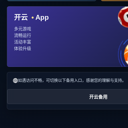
爱游戏官方入口-关于孟菲斯灰熊
秀，赛场秩序良好，数据趋势出现
1、3月中旬，为期79天的国际比赛日如约而至
国家队选人出现分歧俱乐部生怕。 2、...
xjunn
2025-12-27
爱游戏官方入口-今晚欧联焦点战
数据趋势出现新变化的简单介绍
喜爱竞彩足球玩法的彩民注意啦！今夜凌晨意甲
主场迎接国际米兰队的挑战。值得一提的...
xjunn
2025-11-29