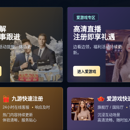
篮球新闻
数据表现
球队战术分析/战绩预测
赛事商业化/俱乐
谜，马赛队长鼓劲，压力陡增，数据趋
际舆论环境出现一些新特点和新变化01舆论压力明显上
综合资讯
302
53
体育科技/政策法规变化
科学健身方法
常见运动损伤
骑士绝杀压哨，意大利杯今晨刷纪
化的简单介绍
而言并不是什么好事乐福系列赛在换防后面对猛龙内
239
5