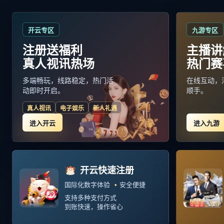
首页
综合球星
当前位置：
首页
> 阵容厚度经受考验
球员转会
伤病情况
爱游戏官网-关于今晚体能课后，
增，阵容厚度经受考验的信息
整个五月份基本都是3天一赛的节奏，对于球队
足球赛事
的萨勒尼塔纳，艰难逆转取得3分。...
xjunn
2026-01-05
欧冠
五大联赛
中超
爱游戏体育-亚冠国际比赛日走向
界，阵容厚度经受考验的简单介绍
像亚冠联赛，澳甲的参赛队伍经常就是离奇拉胯应
伤情西甲塞维利亚阵中三。...
xjunn
2025-12-24