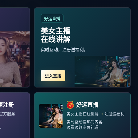
部运营
田径赛事
关于我们
防护与康复
钻石联赛
其他
热门文章