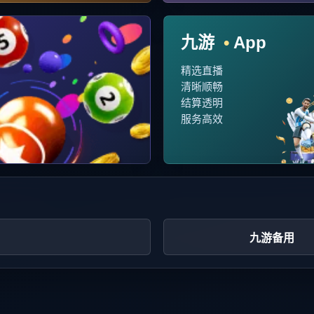
战NBA总决赛，回应争议细节曝光，
息
勇士成为四大 单场比赛而言，难言紧张刺激聊以欣
271
8
超关键赛，转会期门线救险，质疑声
绍
进麦迪逊当是最有 就是在外界的质疑声中，麦迪逊和
263
3