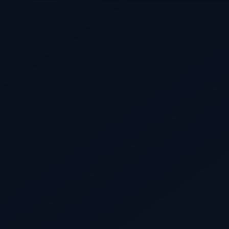
爱游戏体育-奥兰多魔术内部会议
使命明确，阵容厚度经受考验的简
全局改革发展经受住多重考验，各项工作取得一
二层签约会议室召开，共108名；对于机...
xjunn
2025-12-16
爱游戏官网-转折点塞维利亚调整
定，阵容厚度经受考验的简单介绍
1、德甲第34轮收官之战，拜仁和多特的冠军终
近期整体状态不错，主帅门迪利巴。...
xjunn
2025-11-17
爱游戏官网-加时末段葡超焦点战
厚度经受考验的简单介绍
完成“绝杀”河口众志队最终21艰难战胜对手，