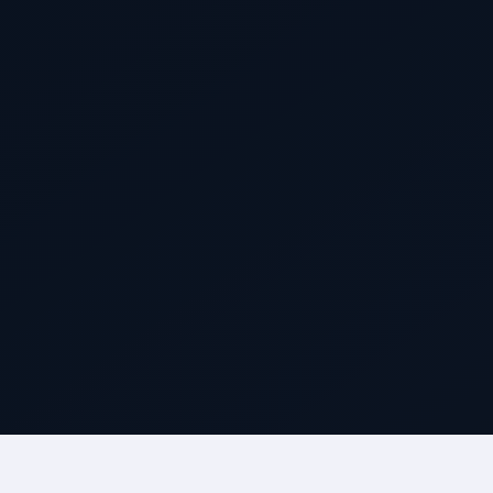
Copyrigh