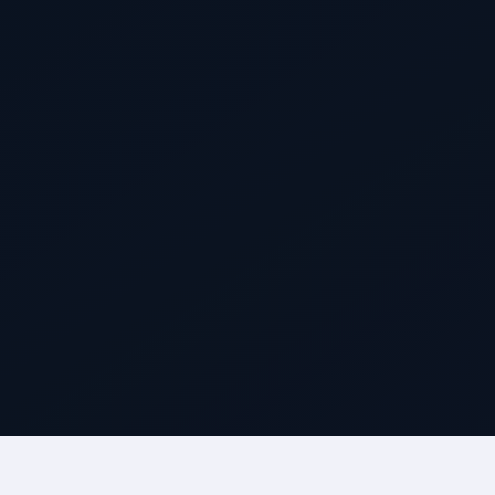
t Your WebSite.Some Rights Reserved. Powered:
Z-BlogPHP
Themes: