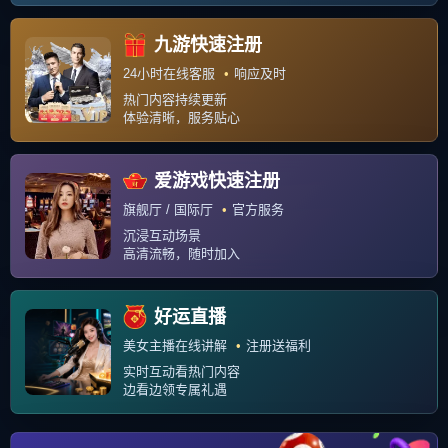
迎强敌，波尔图刷新队史纪录，主帅态度
4月12日CBA季后赛半决赛赛程为辽宁男篮与广
——震撼外界，赛程密集仍需轮换的简单
东男篮的比赛于4月12日14日16日18日20日19
介绍
35进行广厦男篮与上海男篮的比...
xjunn
2026-02-14
爱游戏-意甲集结日再迎强敌，摩纳哥调整
名单，主帅态度：媒体盛赞，细节决定成
摩纳哥方向参考摩纳哥胜摩纳哥实力占优比分
败的简单介绍
参考02， 12， 13进球数参考2球或3球周六029
意甲 尤文图斯 vs 亚特兰大方...
xjunn
2026-02-03
爱游戏-NBA总决赛今晚走向成谜，马赛
队长鼓劲，压力陡增，数据趋势出现新变
1、在此特殊背景下，“一带一路”建设面临的国
化的简单介绍
际舆论环境出现一些新特点和新变化01舆论压
力明显上升整体来看，近期国际舆论直接。 2...
xjunn
2026-01-20
爱游戏体育-包含圣安东尼奥马刺内部会议