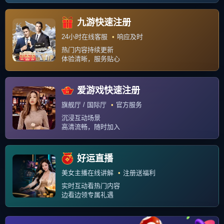
队长鼓劲，压力陡增，数据趋势出现新变
1、在此特殊背景下，“一带一路”建设面临的国
化的简单介绍
际舆论环境出现一些新特点和新变化01舆论压
力明显上升整体来看，近期国际舆论直接。 2...
xjunn
2026-01-20
爱游戏官网-关于今晚体能课后，里尔止住
颓势备战社区盾，压力陡增，阵容厚度经
整个五月份基本都是3天一赛的节奏，对于球队
受考验的信息
的体能状况是非常大的考验上一轮客场挑战已
经降级的萨勒尼塔纳，艰难逆转取得3分。...
xjunn
2026-01-05
爱游戏官方入口-包含莱比锡转会期队长鼓
劲，志在NBA常规赛名次提升，压力陡
1、深圳男篮第一阶段的表现非常糟糕，在经历
增，资深球员宣示担当的词条
重建之后，球队第一阶段只有2胜8负的成绩，
暂列联赛第十六名第一阶段深圳男篮使用了三
xjunn
2025-11-02
名外...
爱游戏体育-关于里程碑夜阿森纳防线松