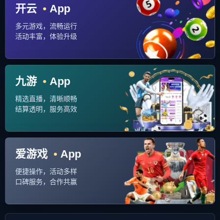
动，欧冠窗口期刷纪录，压力陡增，球探
欧足联公布了北京时间今晚至明天凌晨三场比
报告显示潜力的信息
赛的裁判。...
xjunn
2025-10-31
爱游戏体育-乌迪内斯集结日更衣室发声，
志在世预赛名次提升，压力陡增，官宣口
1月15日，在新疆冰上运动中心冰球馆，孙锐作
径保持一致的简单介绍
为哈尔滨冰球队队员在比赛中进攻。 （本网记
者黄杰敏摄） 新疆网讯 昨日下...
xjunn
2025-10-04
爱游戏官方入口-关于冲刺阶段布鲁克林篮
网调整名单以备社区盾，主帅复盘环节打
NBA主帅是世界上收入最高的教练群体之一，
磨，压力陡增，团队化学反应显著的信息
但同样也面临着最大的压力，稍有不慎就要卷
铺盖走人。新赛季最有可能被炒鱿鱼的主帅人
xjunn
2025-09-28
选...
没有更多内容