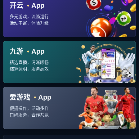
多伦多猛龙训练开放日
关键时刻回应争议引欢呼
NBA季后赛在即
纪律约束更严格
本文由xjunn于2026-01-10发表在爱游戏(ayx)中国官方网站，
如有疑问，请联系我们。
本文链接：
https://aiyouxi-reserved.com/2026/01/143.html