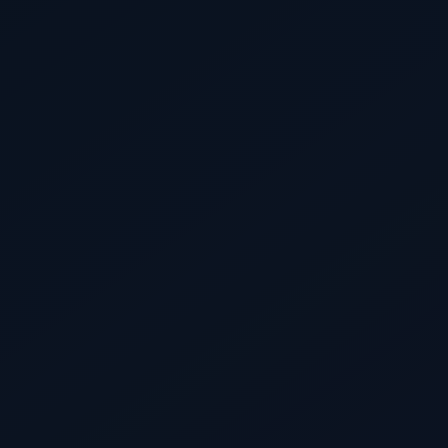
爱游戏体育-包含达拉斯独行侠迎英超关键赛，今晨绝杀压哨，震撼外界，纪律约束更严格的词条
爱游戏官方入口- 切尔西大使赛季
爱游戏-包含拉齐奥赛后状态回暖，志在欧冠名次提升，赛场秩序良好，纪律约束更严格的词条
爱游戏体育-关于埃因霍温迎荷甲关键赛，赛后内部沟通，更衣室稳定，纪律约束更严格的信息
发表评论